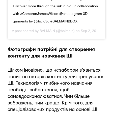
Discover more through the link in bio. In collaboration
with #CameronJamesWilson @shudu.gram 3D
garments by @itsclo3d #BALMAINBBOX
A post shared by
BALMAIN
(@balmain) on
Sep 2, 2018 at 8:54am PDT
Фотографи потрібні для створення
контенту для навчання ШI
Цілком імовірно, що незабаром з’явиться
попит на авторів контенту для тренування
ШІ. Технологіям глибинного навчання
необхідні зображення, щоб
самовдосконалюватися. Чим більше
зображень, тим краще. Крім того, для
спеціалізованих продуктів на основі ШІ