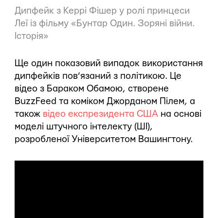
Дипфейк з Керрі Фішер у ролі принцеси
Леї із фільму «Бунтар Один. Зоряні війни.
Історія»
Ще один показовий випадок використання
дипфейків пов’язаний з політикою. Це
відео з Бараком Обамою, створене
BuzzFeed та коміком Джорданом Пілем, а
також
відео експрезидента США
на основі
моделі штучного інтелекту (ШІ),
розробленої Університетом Вашингтону.