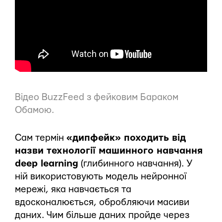
Відео BuzzFeed з фейковим Бараком
Обамою.
Сам термін
«дипфейк» походить від
назви технології машинного навчання
deep learning
(глибинного навчання). У
ній використовують модель нейронної
мережі, яка навчається та
вдосконалюється, обробляючи масиви
даних. Чим більше даних пройде через