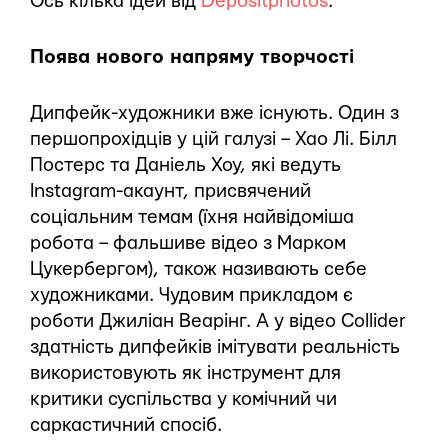
Ось кілька ідей від
Depositphotos
:
Поява нового напряму творчості
Дипфейк-художники вже існують. Один з
першопрохідців у цій галузі – Хао Лі. Білл
Постерс та Даніель Хоу, які ведуть
Instagram-акаунт, присвячений
соціальним темам (їхня найвідоміша
робота – фальшиве відео з Марком
Цукербергом), також називають себе
художниками. Чудовим прикладом є
роботи Джиліан Веарінг. А у відео Collider
здатність дипфейків імітувати реальність
використовують як інструмент для
критики суспільства у комічний чи
саркастичний спосіб.