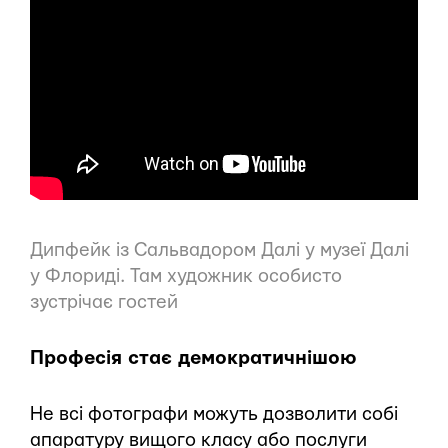
Дипфейк із Сальвадором Далі у музеї Далі
у Флориді. Там художник особисто
зустрічає гостей
Професія стає демократичнішою
Не всі фотографи можуть дозволити собі
апаратуру вищого класу або послуги