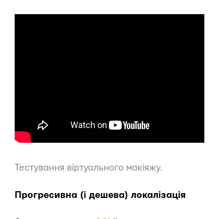
Тестування віртуального макіяжу.
Прогресивна (і дешева) локалізація