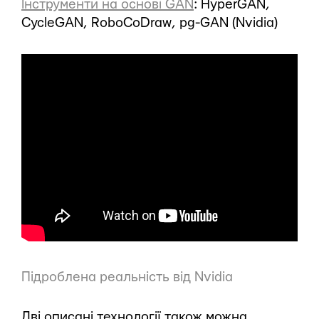
Інструменти на основі GAN
: HyperGAN,
CycleGAN, RoboCoDraw, pg-GAN (Nvidia)
Підроблена реальність від Nvidia
Дві описані технології також можна