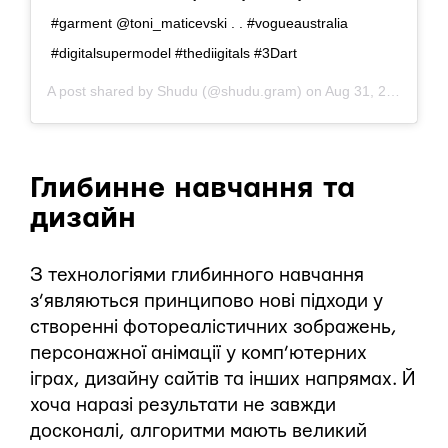
#garment @toni_maticevski . . #vogueaustralia
#digitalsupermodel #thediigitals #3Dart
A post shared by
Shudu
(@shudu.gram) on
Aug 31, 2018 at 10:26am PDT
Глибинне навчання та
дизайн
З технологіями глибинного навчання
з’являються принципово нові підходи у
створенні фотореалістичних зображень,
персонажної анімації у комп’ютерних
іграх, дизайну сайтів та інших напрямах. Й
хоча наразі результати не завжди
досконалі, алгоритми мають великий