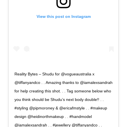
View this post on Instagram
Reality Bytes – Shudu for @vogueaustralia x
@tiffanyandco . . Amazing thanks to @iamalexsandrah
for help creating this shot. . . Tag someone below who
you think should be Shudu’s next body double!! . .
#styling @pipmoroney & @ericafmstyle . . #makeup
design @heidinorthmakeup . . #handmodel
@iamalexsandrah . . #jewellery @tiffanyandco . .