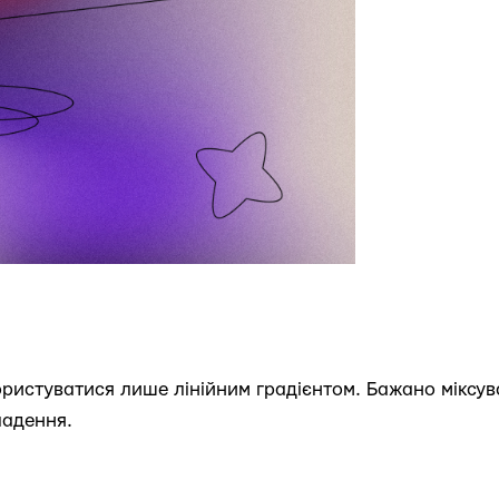
ристуватися лише лінійним градієнтом. Бажано міксува
ладення.