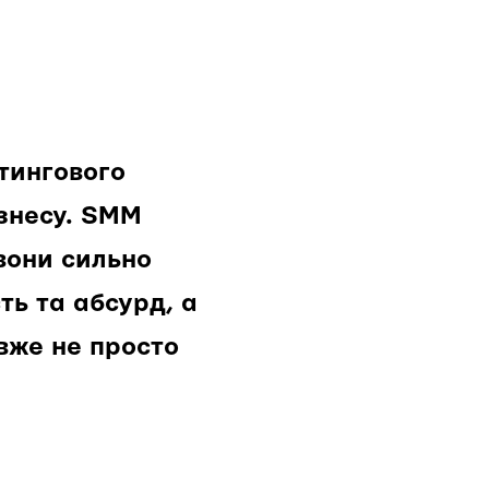
тингового
ізнесу. SMM
вони сильно
ть та абсурд, а
 вже не просто