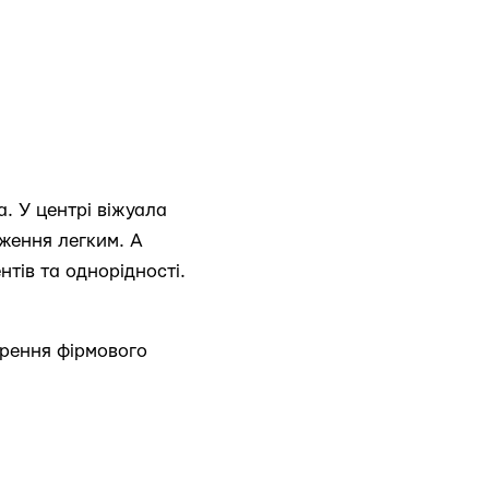
. У центрі віжуала
ження легким. А
тів та однорідності.
орення фірмового