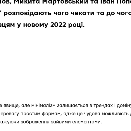
лов, Микита Мартовський та Іван Поп
розповідають чого чекати та до чого
цям у новому 2022 році.
 явище, але мінімалізм залишається в трендах і домін
еревагу простим формам, адже це чудова можливість
нтажуючи зображення зайвими елементами.