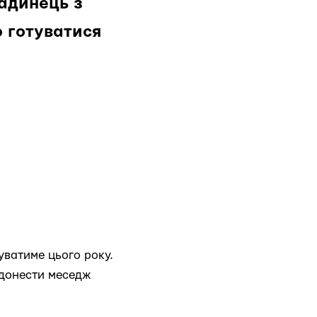
адинець з
 готуватися
уватиме цього року.
 донести меседж