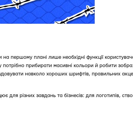
 на першому плані лише необхідні функції користувача
му потрібно прибирати масивні кольори й робити зобра
удовувати навколо хороших шрифтів, правильних акцен
ює для різних завдань та бізнесів: для логотипів, ств