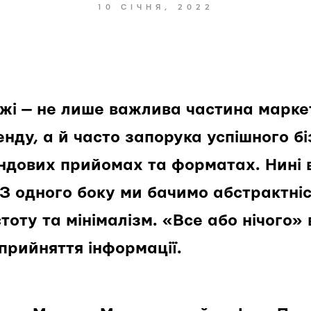
10 СІЧНЯ, 2022
ежі — не лише важлива частина марке
нду, а й часто запорука успішного б
ндових прийомах та форматах. Нині 
З одного боку ми бачимо абстрактніс
стоту та мінімалізм. «Все або нічого»
сприйняття інформації.