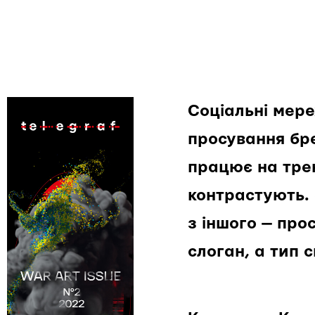
Соціальні мер
просування бре
працює на тре
контрастують. 
з іншого — про
слоган, а тип 