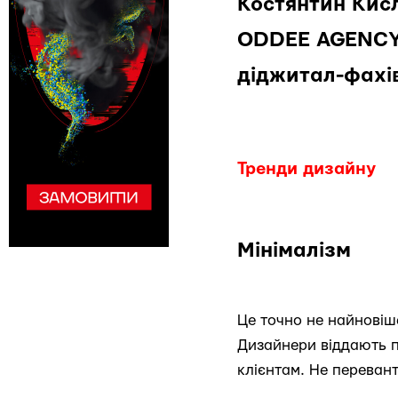
Костянтин Кис
ODDEE AGENCY 
діджитал-фахів
Тренди дизайну
Мінімалізм
Це точно не найновіше
Дизайнери віддають п
клієнтам. Не перева