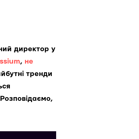
ний директор у
essium
,
не
айбутні тренди
ься
 Розповідаємо,