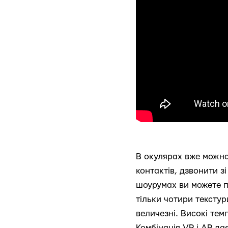
В окулярах вже можна
контактів, дзвонити з
шоурумах ви можете п
тільки чотири текстур
величезні. Високі тем
Комбінація VR і AR дає