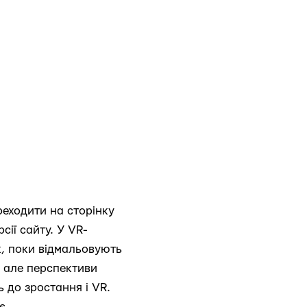
реходити на сторінку
сії сайту. У VR-
к, поки відмальовують
, але перспективи
 до зростання і VR.
є.