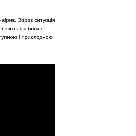
 вірив. Зараз ситуація
влюють всі баги і
ступною і прикладною