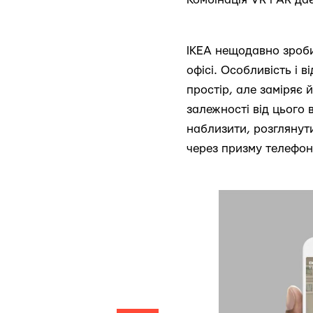
IKEA нещодавно зроби
офісі. Особливість і в
простір, але заміряє 
залежності від цього 
наблизити, розглянути
через призму телефону