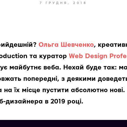
7 ГРУДНЯ, 2018
прийдешній?
Ольга Шевченко
, креатив
oduction та куратор
Web Design Prof
є майбутнє веба. Нехай буде так: м
овжать попередні, з деякими доведет
 на їх місце пустити абсолютно нові.
б-дизайнера в 2019 році.