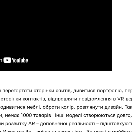
 перегортати сторінки сайтів, дивитися портфоліо, пе
і сторінки контактів, відправляти повідомлення в VR-вер
одивитися меблі, обрати колір, розглянути дизайн. Та
и, немає 1000 товарів і інші моделі створюються довго
пи розвитку AR – доповненої реальності – підштовхують
 Mixed reality – змішану реальність. За нею і є майбутн