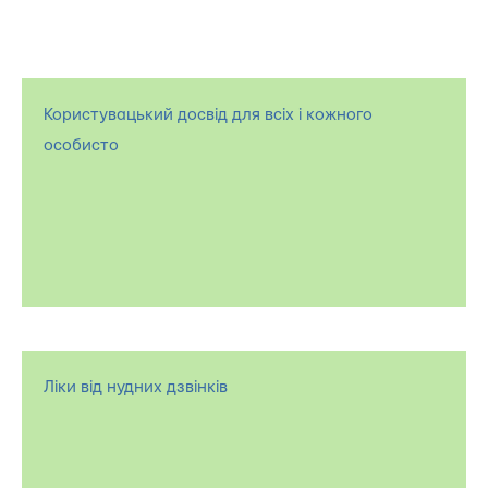
Користувацький досвід для всіх і кожного
особисто
Ліки від нудних дзвінків