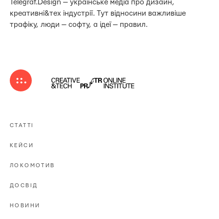
Telegraf.Design — українське медіа про дизайн,
креативні&тех індустрії. Тут відносини важливіше
трафіку, люди — софту, а ідеї — правил.
СТАТТІ
КЕЙСИ
ЛОКОМОТИВ
ДОСВІД
НОВИНИ