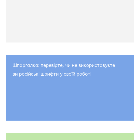
Шпаргалка: перевірте, чи не використовуєте
ви російські шрифти у своїй роботі