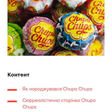
Контент
Як народжувався Chupa Chups
Сюрреалістична сторінка Chupa
Chups