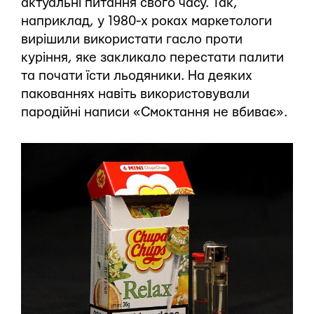
актуальні питання свого часу. Так,
наприклад, у 1980-х роках маркетологи
вирішили використати гасло проти
куріння, яке закликало перестати палити
та почати їсти льодяники. На деяких
пакованнях навіть використовували
пародійні написи «Смоктання не вбиває».