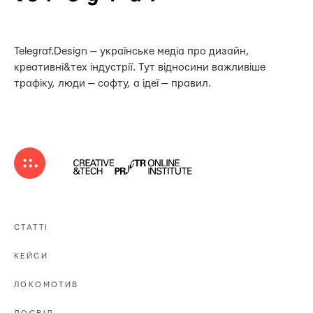
Telegraf.Design — українське медіа про дизайн,
креативні&тех індустрії. Тут відносини важливіше
трафіку, люди — софту, а ідеї — правил.
СТАТТІ
КЕЙСИ
ЛОКОМОТИВ