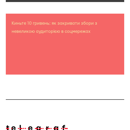
Киньте 10 гривень: як закривати збори з
невеликою аудиторією в соцмережах