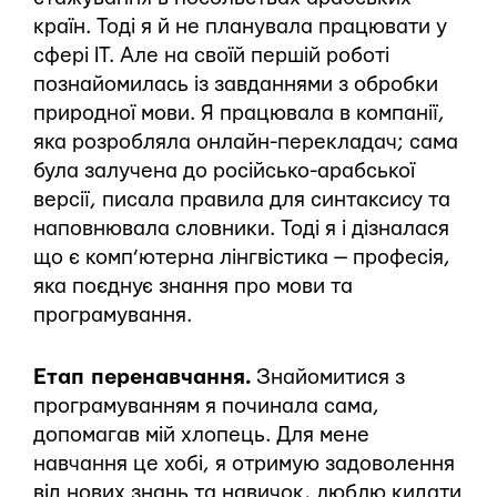
країн. Тоді я й не планувала працювати у
сфері ІТ. Але на своїй першій роботі
познайомилась із завданнями з обробки
природної мови. Я працювала в компанії,
яка розробляла онлайн-перекладач; сама
була залучена до російсько-арабської
версії, писала правила для синтаксису та
наповнювала словники. Тоді я і дізналася
що є комп’ютерна лінгвістика — професія,
яка поєднує знання про мови та
програмування.
Етап перенавчання.
Знайомитися з
програмуванням я починала сама,
допомагав мій хлопець. Для мене
навчання це хобі, я отримую задоволення
від нових знань та навичок, люблю кидати