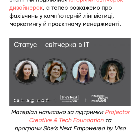
дизайнерок
, а тепер розкажемо про
фахівчинь у комп’ютерній лінгвістиці,
маркетингу й проєктному менеджменті.
Матеріал написано за підтримки
Projector
Creative & Tech Foundation
та
програми She’s Next Empowered by Visa