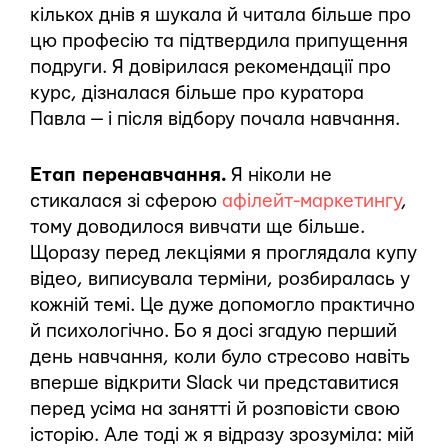
кількох днів я шукала й читала більше про
цю професію та підтвердила припущення
подруги. Я довірилася рекомендації про
курс, дізналася більше про куратора
Павла — і після відбору почала навчання.
Етап перенавчання.
Я ніколи не
стикалася зі сферою
афілейт-маркетингу
,
тому доводилося вивчати ще більше.
Щоразу перед лекціями я проглядала купу
відео, виписувала терміни, розбиралась у
кожній темі. Це дуже допомогло практично
й психологічно. Бо я досі згадую перший
день навчання, коли було стресово навіть
вперше відкрити Slack чи представитися
перед усіма на занятті й розповісти свою
історію. Але тоді ж я відразу зрозуміла: мій