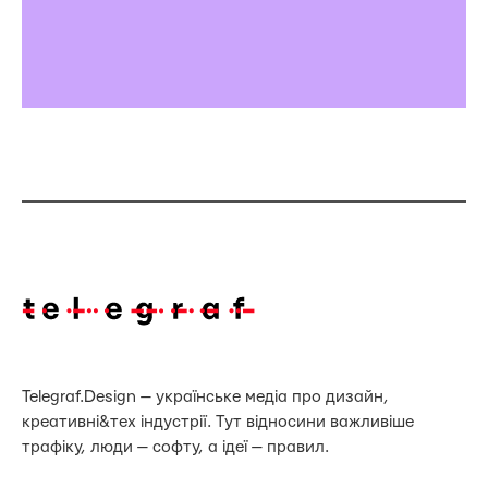
Telegraf.Design — українське медіа про дизайн,
креативні&тех індустрії. Тут відносини важливіше
трафіку, люди — софту, а ідеї — правил.