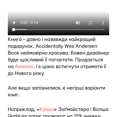
Книга – давно і назавжди найкращий
подарунок. Accidentally Wes Andersen
Book неймовірно красива. Кожен дизайнер
буде щасливий її погортати. Продається
на
Амазоні
. І є шанс встигнути отримати її
до Нового року.
Але якщо запізнилися, є негірші варіанти
книг.
Наприклад, «
Краса
» Заґмайстера і Волша
(ArtHuss дарує промокод на 15% знижки.