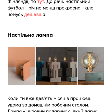
Фінляндії, то
тут
. До речі, настільний
футбол – річ не менш прекрасна – але
чомусь
дешевш
а.
Настільна лампа
Коли ти вже дев’ять місяців працюєш
удома за домашнім робочим столом.
Лампа – чудовий подарунок, який дарує