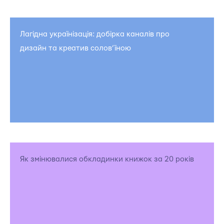
Лагідна українізація: добірка каналів про
дизайн та креатив солов’їною
Як змінювалися обкладинки книжок за 20 років