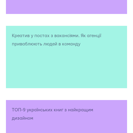
Креатив у постах з вакансіями. Як агенції
приваблюють людей в команду
ТОП-9 українських книг з найкращим
дизайном