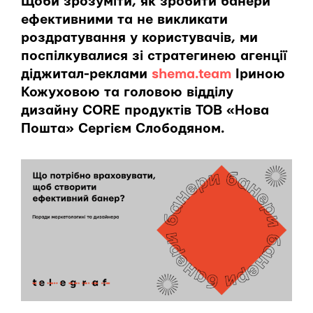
Щоби зрозуміти, як зробити банери
ефективними та не викликати
роздратування у користувачів, ми
поспілкувалися зі стратегинею агенції
діджитал-реклами
shema.team
Іриною
Кожуховою та головою відділу
дизайну CORE продуктів ТОВ «Нова
Пошта» Сергієм Слободяном.