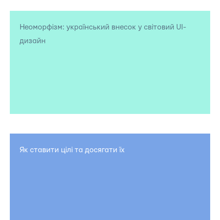
Неоморфізм: український внесок у світовий UI-
дизайн
Як ставити цілі та досягати їх