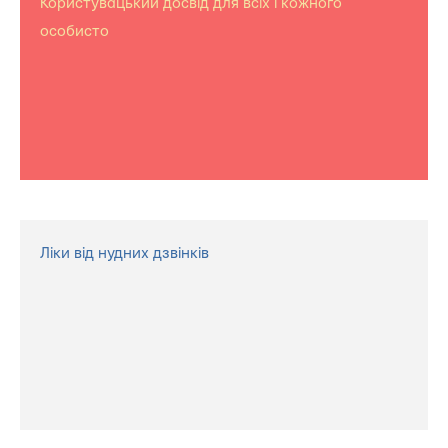
Користувацький досвід для всіх і кожного
особисто
Ліки від нудних дзвінків