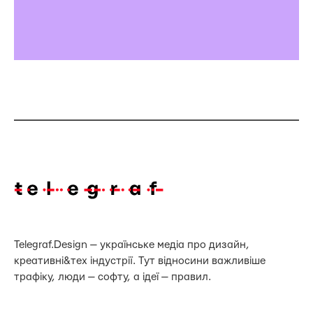
Telegraf.Design — українське медіа про дизайн,
креативні&тех індустрії. Тут відносини важливіше
трафіку, люди — софту, а ідеї — правил.