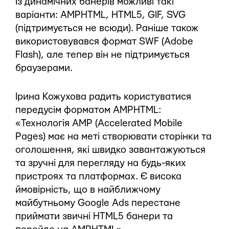
Із динамічних банерів можливі такі
варіанти: AMPHTML, HTML5, GIF, SVG
(підтримується не всюди). Раніше також
використовувався формат SWF (Adobe
Flash), але тепер він не підтримується
браузерами.
Ірина Кожухова радить користуватися
передусім форматом AMPHTML:
«Технологія AMP (Accelerated Mobile
Pages) має на меті створювати сторінки та
оголошення, які швидко завантажуються
та зручні для перегляду на будь-яких
пристроях та платформах. Є висока
ймовірність, що в найближчому
майбутньому Google Ads перестане
приймати звичні HTML5 банери та