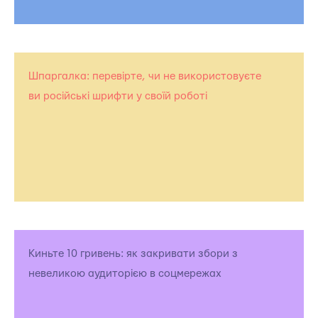
Шпаргалка: перевірте, чи не використовуєте
ви російські шрифти у своїй роботі
Киньте 10 гривень: як закривати збори з
невеликою аудиторією в соцмережах