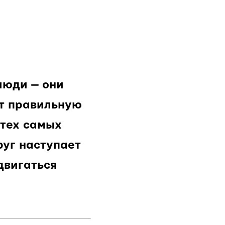
люди — они
т правильную
 тех самых
руг наступает
двигаться