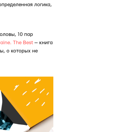
 определенная логика,
головы, 10 пар
aine. The Best
— книга
ы, о которых не