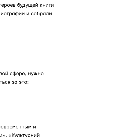
 героев будущей книги
 биографии и собрали
овой сфере, нужно
ься за это:
 современным и
и», «Культурний