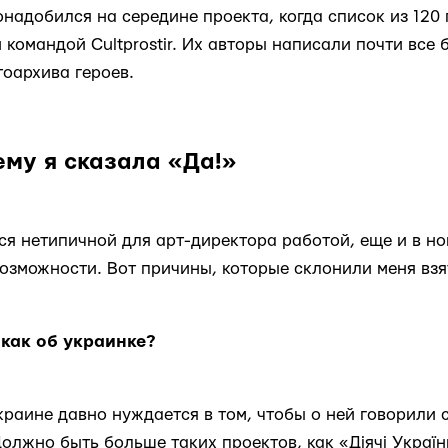
онадобился на середине проекта, когда список из 120
командой Cultprostir. Их авторы написали почти все
оархива героев.
ему я сказала «Да!»
ься нетипичной для арт-директора работой, еще и в н
возможности. Вот причины, которые склонили меня взят
е как об украинке?
краине давно нуждается в том, чтобы о ней говорили
олжно быть больше таких проектов, как «Діячі Україн