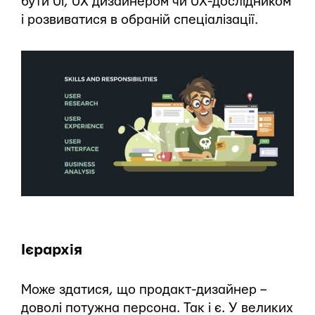
бути UI, UX дизайнером чи UX-дослідником
і розвиватися в обраній спеціалізації.
Ієрархія
Може здатися, що продакт-дизайнер –
доволі потужна персона. Так і є. У великих