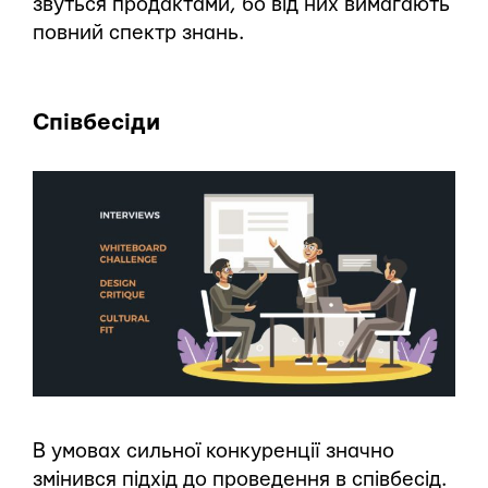
звуться продактами, бо від них вимагають
повний спектр знань.
Співбесіди
В умовах сильної конкуренції значно
змінився підхід до проведення в співбесід.