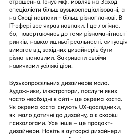
страшенна. Існує міф, мовляв на Заході
спеціалісти більш вузькоспеціалізовані, а
на Сході навпаки – більш різнопланові. В
IT-сфері все якраз навпаки. І це логічно,
бо, повертаючись до теми різноманітності
ринків, навколишньої реальності, ситуація
вимагає від західних дизайнерів бути
різноплановими. Закривати своїми
навичками усілякі діри.
Вузькопрофільних дизайнерів мало.
Художники, ілюстратори, послуги яких
часто необхідні в айті – це окрема каста.
Як окрема каста існують UX-дослідники,
які мало дотичні до дизайну, а є скоріш
психологами. Усе інше — це продакт-
дизайнери. Навіть в аутсорсі дизайнери