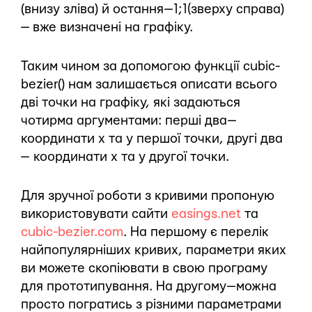
(внизу зліва) й остання — 1;1(зверху справа)
— вже визначені на графіку.
Таким чином за допомогою функції cubic-
bezier() нам залишається описати всього
дві точки на графіку, які задаються
чотирма аргументами: перші два —
координати x та y першої точки, другі два
— координати x та y другої точки.
Для зручної роботи з кривими пропоную
використовувати сайти
easings.net
та
cubic-bezier.com
. На першому є перелік
найпопулярніших кривих, параметри яких
ви можете скопіювати в свою програму
для прототипування. На другому — можна
просто погратись з різними параметрами