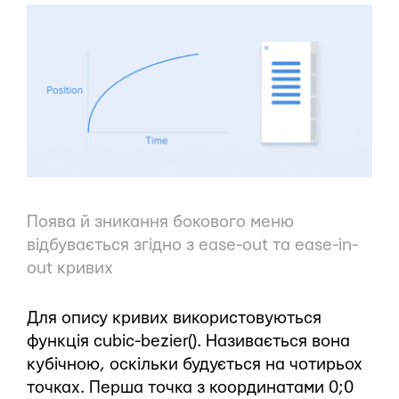
Поява й зникання бокового меню
відбувається згідно з ease-out та ease-in-
out кривих
Для опису кривих використовуються
функція cubic-bezier(). Називається вона
кубічною, оскільки будується на чотирьох
точках. Перша точка з координатами 0;0