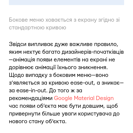
Бокове меню ховається з екрану згідно зі
стандартною кривою
Звідси випливає дуже важливе правило,
яким нехтує багато дизайнерів-початківців
— анімація появи елементів на екрані не
дорівнює анімації їхнього зникнення.
Щодо випадку з боковим меню — воно
з’являється за кривою ease-out, а зникає —
за ease-in-out. До того ж за
рекомендаціями
Google Material Design
час появи об’єкта має бути довшим, щоб
привернути більше уваги користувача до
нового стану об’єкта.