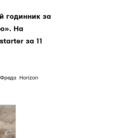
й годинник за
ю». На
tarter за 11
у Фреда Horizon