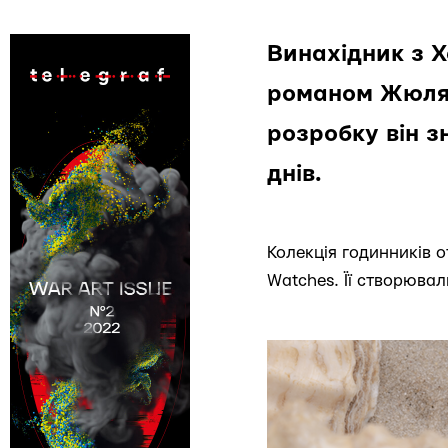
Винахідник з 
романом Жюля 
розробку він зн
днів.
Колекція годинників 
Watches. Її створювал