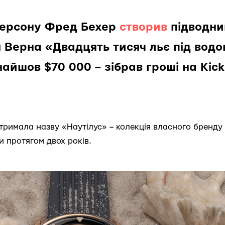
Херсону Фред Бехер
створив
підводни
Верна «Двадцять тисяч льє під водо
айшов $70 000 – зібрав гроші на Kicks
отримала назву «Наутілус» – колекція власного бренд
и протягом двох років.