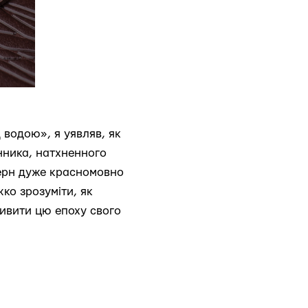
 водою», я уявляв, як
нника, натхненного
Верн дуже красномовно
ко зрозуміти, як
живити цю епоху свого