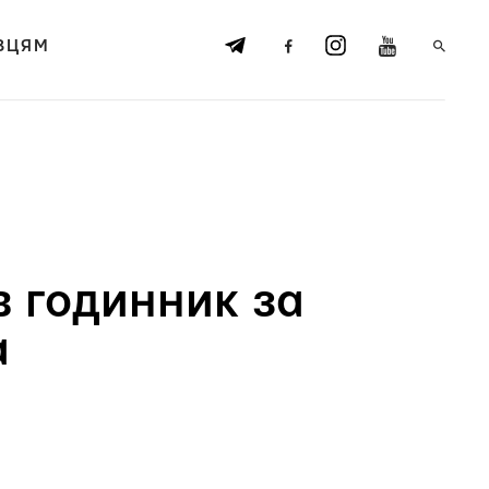
ВЦЯМ
в годинник за
а