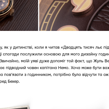
, як у дитинстві, коли я читав «Двадцять тисяч льє під
 Ці спогади послужили основою для мого дизайну годи
Звичайно, моїй уяві дуже допоміг той факт, що Жуль 
ає підводний човен капітана Немо. Хоча може бути важ
а пов’язати з годинником, потрібно було відчути та о
ред Бехер.