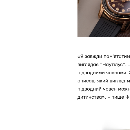
«Я завжди пам’ятатиму
виглядає “Наутілус”.
підводними човнами. 
описав, який вигляд м
підводний човен можн
дитинства», – пише Ф