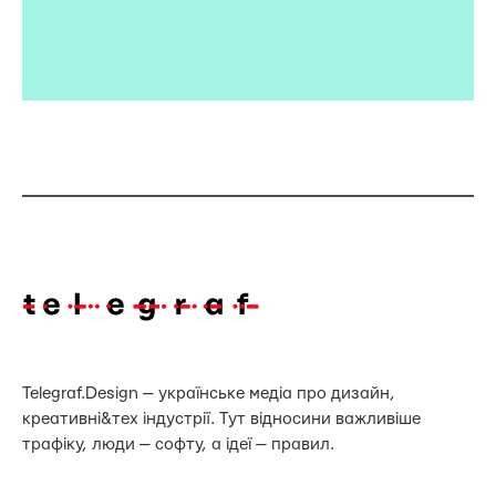
Telegraf.Design — українське медіа про дизайн,
креативні&тех індустрії. Тут відносини важливіше
трафіку, люди — софту, а ідеї — правил.