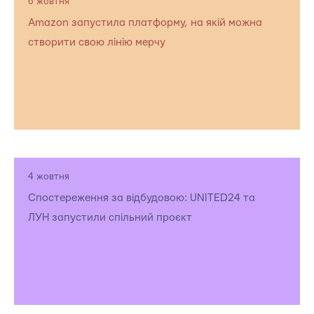
6 жовтня
Amazon запустила платформу, на якій можна
створити свою лінію мерчу
4 жовтня
Спостереження за відбудовою: UNITED24 та
ЛУН запустили спільний проєкт