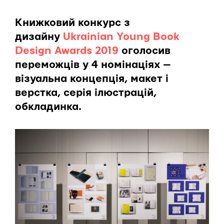
Книжковий конкурс з
дизайну
Ukrainian Young Book
Design Awards 2019
оголосив
переможців у 4 номінаціях —
візуальна концепція, макет і
верстка, серія ілюстрацій,
обкладинка.