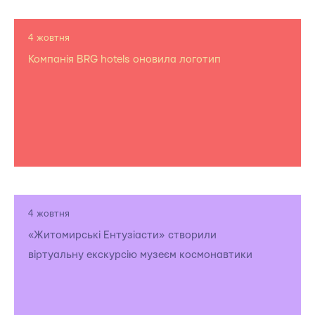
4 жовтня
Компанія BRG hotels оновила логотип
4 жовтня
«Житомирські Ентузіасти» створили
віртуальну екскурсію музеєм космонавтики