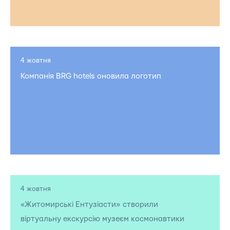
4 жовтня
Компанія BRG hotels оновила логотип
4 жовтня
«Житомирські Ентузіасти» створили
віртуальну екскурсію музеєм космонавтики