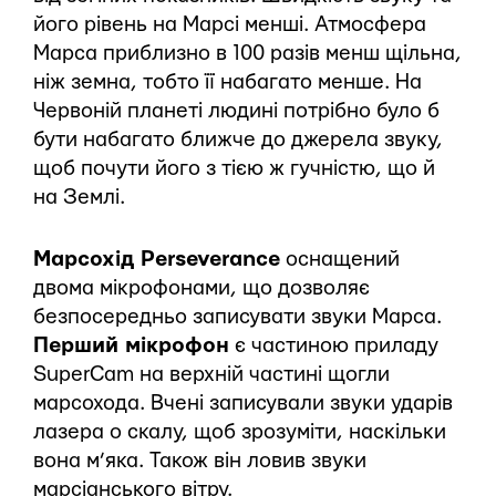
його рівень на Марсі менші. Атмосфера
Марса приблизно в 100 разів менш щільна,
ніж земна, тобто її набагато менше. На
Червоній планеті людині потрібно було б
бути набагато ближче до джерела звуку,
щоб почути його з тією ж гучністю, що й
на Землі.
Марсохід Perseverance
оснащений
двома мікрофонами, що дозволяє
безпосередньо записувати звуки Марса.
Перший мікрофон
є частиною приладу
SuperCam на верхній частині щогли
марсохода. Вчені записували звуки ударів
лазера о скалу, щоб зрозуміти, наскільки
вона м’яка. Також він ловив звуки
марсіанського вітру.