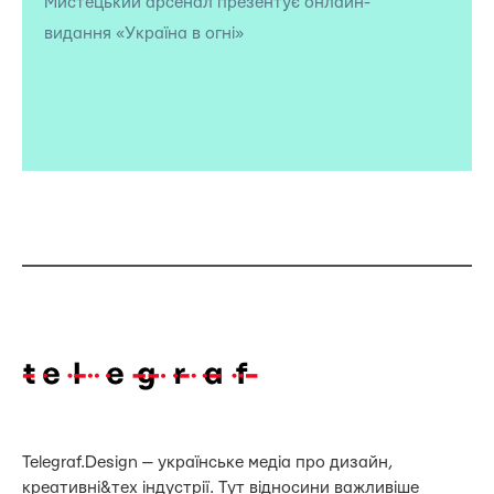
Мистецький арсенал презентує онлайн-
видання «Україна в огні»
Telegraf.Design — українське медіа про дизайн,
креативні&тех індустрії. Тут відносини важливіше