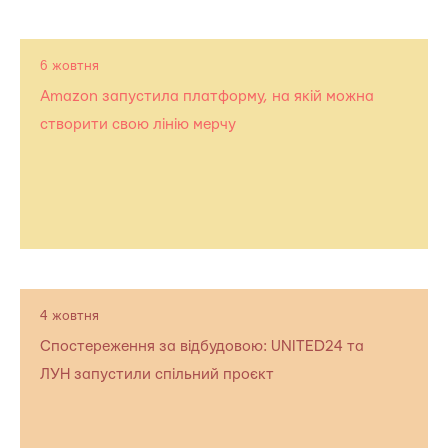
6 жовтня
Amazon запустила платформу, на якій можна
створити свою лінію мерчу
4 жовтня
Спостереження за відбудовою: UNITED24 та
ЛУН запустили спільний проєкт