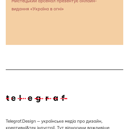
Мистецький арсенал презентує онлайн-
видання «Україна в огні»
Telegraf.Design — українське медіа про дизайн,
креативні&тех індустрії. Тут відносини важливіше