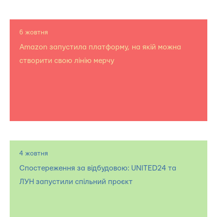
6 жовтня
Amazon запустила платформу, на якій можна
створити свою лінію мерчу
4 жовтня
Спостереження за відбудовою: UNITED24 та
ЛУН запустили спільний проєкт