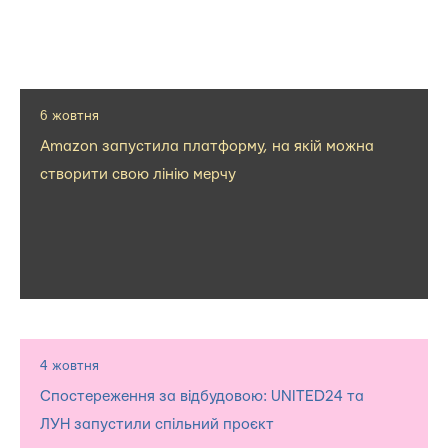
6 жовтня
Amazon запустила платформу, на якій можна
створити свою лінію мерчу
4 жовтня
Спостереження за відбудовою: UNITED24 та
ЛУН запустили спільний проєкт