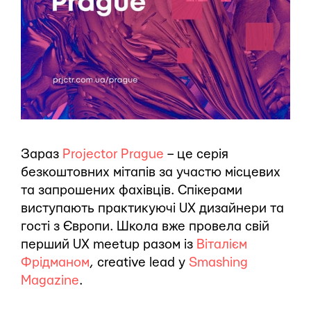
Зараз
Projector Prague
– це серія
безкоштовних мітапів за участю місцевих
та запрошених фахівців. Спікерами
виступають практикуючі UX дизайнери та
гості з Європи. Школа вже провела свій
перший UX meetup разом із
Віталієм
Фрідманом
, creative lead у
Smashing
Magazine
.