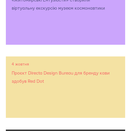
«Житомирські Ентузіасти» створили
віртуальну екскурсію музеєм космонавтики
4 жовтня
Проєкт Directa Design Bureau для бренду кави
здобув Red Dot