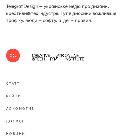
Telegraf.Design — українське медіа про дизайн,
креативні&тех індустрії. Тут відносини важливіше
трафіку, люди — софту, а ідеї — правил.
СТАТТІ
КЕЙСИ
ЛОКОМОТИВ
ДОСВІД
НОВИНИ