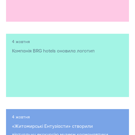
4 жовтня
Компанія BRG hotels оновила логотип
4 жовтня
«Житомирські Ентузіасти» створили
віртуальну екскурсію музеєм космонавтики