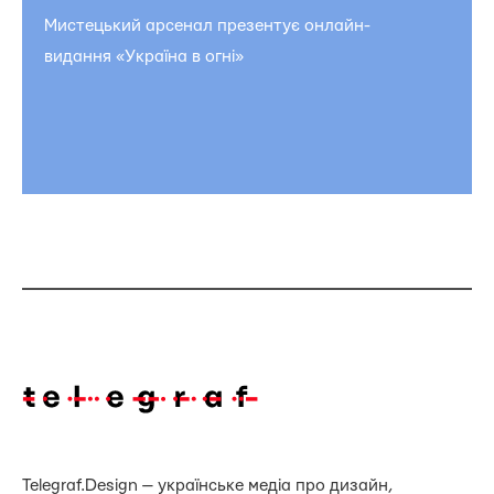
Мистецький арсенал презентує онлайн-
видання «Україна в огні»
Telegraf.Design — українське медіа про дизайн,