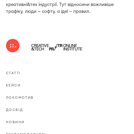
креативні&тех індустрії. Тут відносини важливіше
трафіку, люди — софту, а ідеї — правил.
СТАТТІ
КЕЙСИ
ЛОКОМОТИВ
ДОСВІД
НОВИНИ