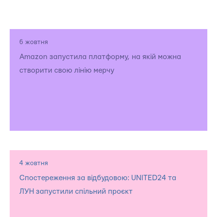
6 жовтня
Amazon запустила платформу, на якій можна
створити свою лінію мерчу
4 жовтня
Спостереження за відбудовою: UNITED24 та
ЛУН запустили спільний проєкт