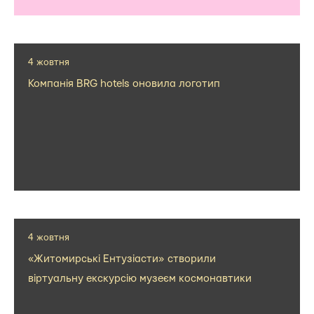
4 жовтня
Компанія BRG hotels оновила логотип
4 жовтня
«Житомирські Ентузіасти» створили
віртуальну екскурсію музеєм космонавтики