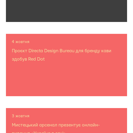
4 жовтня
Проєкт Directa Design Bureau для бренду кави
здобув Red Dot
3 жовтня
Мистецький арсенал презентує онлайн-