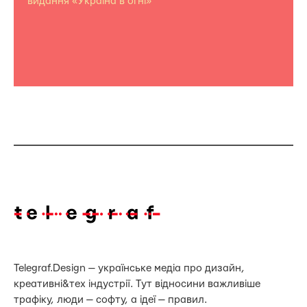
видання «Україна в огні»
Telegraf.Design — українське медіа про дизайн,
креативні&тех індустрії. Тут відносини важливіше
трафіку, люди — софту, а ідеї — правил.