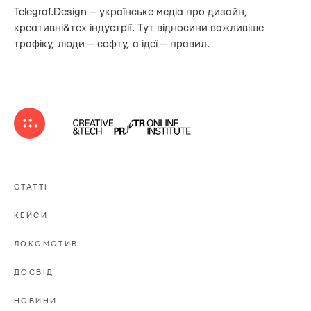
Telegraf.Design — українське медіа про дизайн,
креативні&тех індустрії. Тут відносини важливіше
трафіку, люди — софту, а ідеї — правил.
СТАТТІ
КЕЙСИ
ЛОКОМОТИВ
ДОСВІД
НОВИНИ