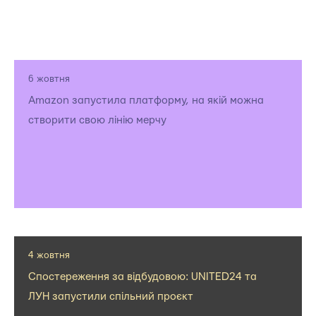
6 жовтня
Amazon запустила платформу, на якій можна
створити свою лінію мерчу
4 жовтня
Спостереження за відбудовою: UNITED24 та
ЛУН запустили спільний проєкт