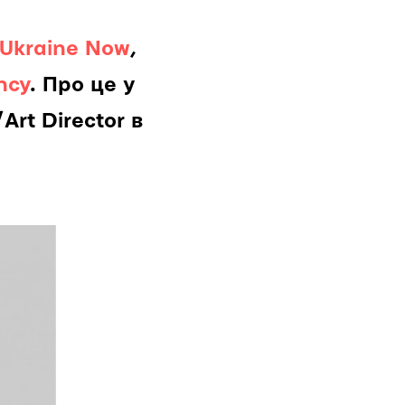
Ukraine Now
,
ncy
. Про це у
rt Director в