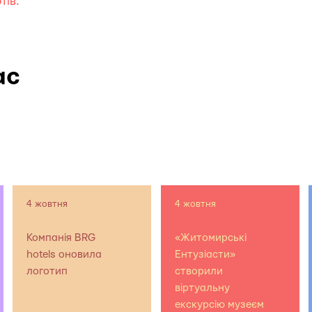
тів.
ас
4 жовтня
4 жовтня
Компанія BRG
«Житомирські
hotels оновила
Ентузіасти»
логотип
створили
віртуальну
екскурсію музеєм