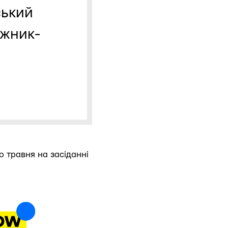
ський
ожник-
о травня на засіданні