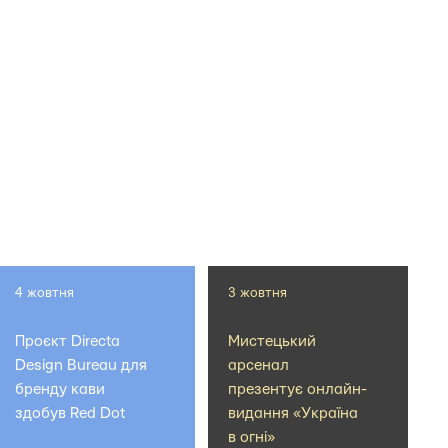
4 жовтня
3 жовтня
Проєкт Directa
Мистецький
Design Bureau для
арсенал
бренду кави
презентує онлайн-
здобув Red Dot
видання «Україна
в огні»