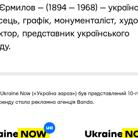
Єрмилов — (1894 — 1968) — україн
ець, графік, монументаліст, худ
ктор, представник українського
ду.
Ukraine Now («Україна зараз») був представлений 10-г
ренду стала рекламна агенція Banda.