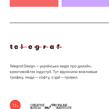
Telegraf.Design — українське медіа про дизайн,
креативні&тех індустрії. Тут відносини важливіше
трафіку, люди — софту, а ідеї — правил.