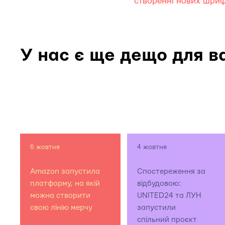
створенні нових шриф
У нас є ще дещо для в
6 жовтня
4 жовтня
Amazon запустила
Спостереження за
платформу, на якій
відбудовою:
можна створити
UNITED24 та ЛУН
свою лінію мерчу
запустили
спільний проєкт