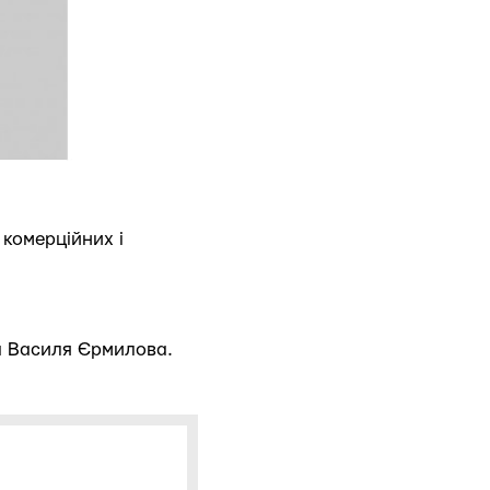
комерційних і
та Василя Єрмилова.