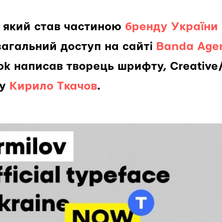
 який став частиною
бренду України 
загальний доступ на сайті
Banda Age
k написав творець шрифту, Creative/A
cy
Кирило Ткачов
.