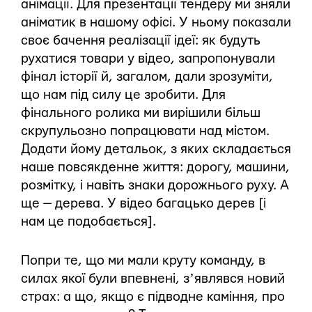
анімації. Для презентації тендеру ми зняли
аніматик в нашому офісі. У ньому показали
своє бачення реалізації ідеї: як будуть
рухатися товари у відео, запропонували
фінал історії й, загалом, дали зрозуміти,
що нам під силу це зробити. Для
фінального ролика ми вирішили більш
скрупульозно попрацювати над містом.
Додати йому детальок, з яких складається
наше повсякденне життя: дорогу, машини,
розмітку, і навіть знаки дорожнього руху. А
ще — дерева. У відео багацько дерев [і
нам це подобається].
Попри те, що ми мали круту команду, в
силах якої були впевнені, зʼявлявся новий
страх: а що, якщо є підводне каміння, про