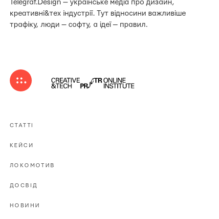
Telegraf.Design — українське медіа про дизайн,
креативні&тех індустрії. Тут відносини важливіше
трафіку, люди — софту, а ідеї — правил.
СТАТТІ
КЕЙСИ
ЛОКОМОТИВ
ДОСВІД
НОВИНИ