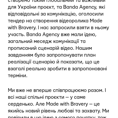
створено такий глобальний та важливий
для України проєкт, та Banda Agency, які
відповідальні за комунікацію, оголосили
тендер на створення відеоролика Made
with Bravery. І нас запросили взяти в ньому
участь. Banda Agency вже мали ідею,
загальний меседж комунікації та
прописаний сценарій відео. Нашим
завданням було запропонувати план
реалізації сценарію й показати, що це
взагалі реально зробити в запропоновані
терміни.
Ми вже не вперше співпрацюємо разом. І
всі наші спільні проєкти — у саме
серденько. Але Made with Bravery — це
якийсь новий рівень любові та захвату. Ми
повірили в цю ідею з самого початку, тож