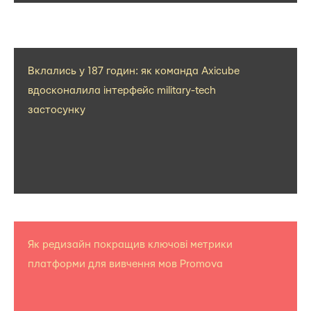
Вклались у 187 годин: як команда Axicube
вдосконалила інтерфейс military-tech
застосунку
Як редизайн покращив ключові метрики
платформи для вивчення мов Promova