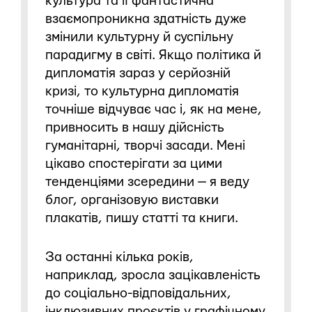
культура та її фантастична
взаємопроникна здатність дуже
змінили культурну й суспільну
парадигму в світі. Якщо політика й
дипломатія зараз у серйозній
кризі, то культурна дипломатія
точніше відчуває час і, як на мене,
привносить в нашу дійсність
гуманітарні, творчі засади. Мені
цікаво спостерігати за цими
тенденціями зсередини — я веду
блог, організовую виставки
плакатів, пишу статті та книги.
За останні кілька років,
наприклад, зросла зацікавленість
до соціально-відповідальних,
інклюзивних проєктів у графічному