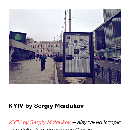
KYIV by Sergiy Maidukov
KYIV by Sergiy Maidukov
— візуальна історія