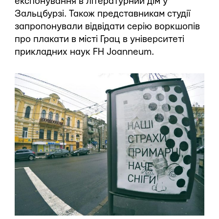
експонування в літературний дім у
Зальцбурзі. Також представникам студії
запропонували відвідати серію воркшопів
про плакати в місті Грац в університеті
прикладних наук FH Joanneum.