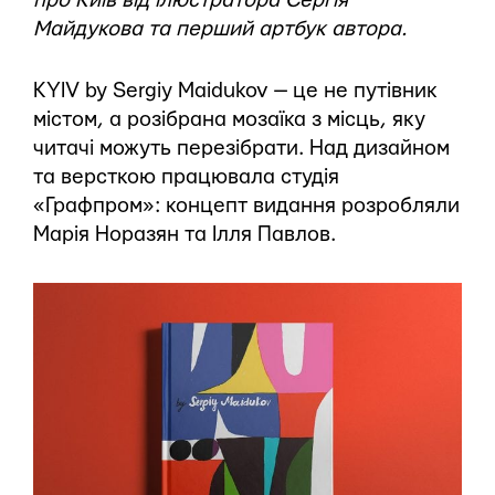
про Київ від ілюстратора Сергія
Майдукова та перший артбук автора.
KYIV by Sergiy Maidukov — це не путівник
містом, а розібрана мозаїка з місць, яку
читачі можуть перезібрати. Над дизайном
та версткою працювала студія
«Графпром»: концепт видання розробляли
Марія Норазян та Ілля Павлов.