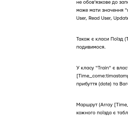
не обов’язкове до зап
може мати значення “n
User, Read User, Updat
Також є класи Поїзд (T
подивимося.
У класу “Train” є влас
[Time_come:timastamp,
прибуття (date) та Ваг
Маршрут (Array [Time_
кожного поїзда є табл