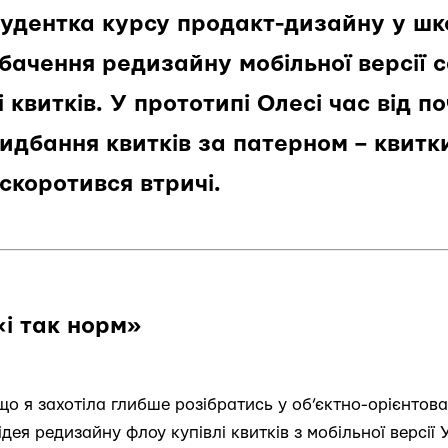
тудентка курсу продакт-дизайну у школ
бачення редизайну мобільної версії 
 квитків. У прототипі Олесі час від п
дбання квитків за патерном – квитки
 скоротився втричі.
і так норм»
 що я захотіла глибше розібратись у об’єктно-орієнтов
ідея редизайну флоу купівлі квитків з мобільної версії 