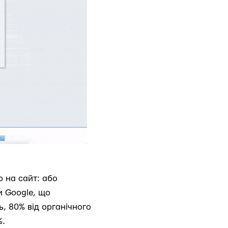
о на сайт: або
и Google, що
ь, 80% від органічного
%.