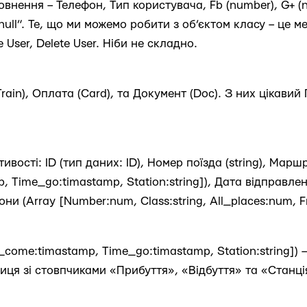
овнення – Телефон, Тип користувача, Fb (number), G+ (
ull”. Те, що ми можемо робити з об’єктом класу – це ме
e User, Delete User. Ніби не складно.
rain), Оплата (Card), та Документ (Doc). З них цікавий 
тивості: ID (тип даних: ID), Номер поїзда (string), Марш
 Time_go:timastamp, Station:string]), Дата відправлен
они (Array [Number:num, Class:string, All_places:num, 
come:timastamp, Time_go:timastamp, Station:string]) –
иця зі стовпчиками «Прибуття», «Відбуття» та «Станці