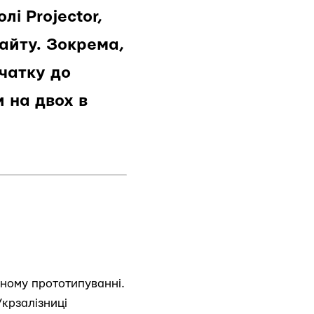
і Projector,
сайту. Зокрема,
очатку до
 на двох в
аному прототипуванні.
Укрзалізниці