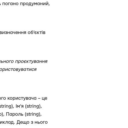
ть погано продуманий,
 визначення об’єктів
льного проєктування
користовуватися
ого користувача – це
ing), Ім’я (string),
), Пароль (string),
риклад. Дещо з нього