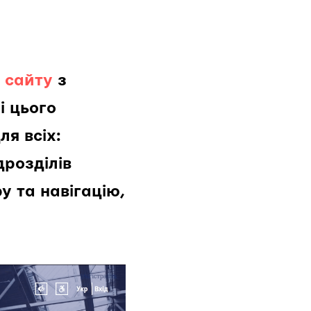
 сайту
з
і цього
я всіх:
дрозділів
у та навігацію,