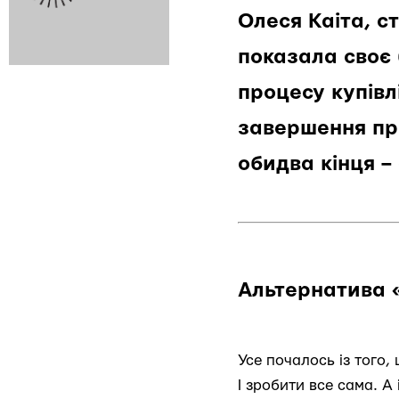
Олеся Каіта, с
показала своє 
процесу купівлі
завершення при
обидва кінця –
Альтернатива «
Усе почалось із того,
І зробити все сама. А 