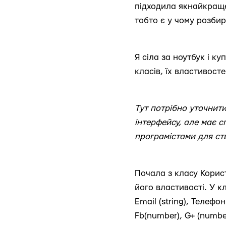
підходила якнайкраще
тобто є у чому розбир
Я сіла за ноутбук і к
класів, їх властивост
Тут потрібно уточнит
інтерфейсу, але має с
програмістами для ст
Почала з класу Корист
його властивості. У кла
Еmail (string), Телефон
Fb(number), G+ (numbe