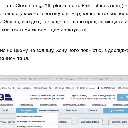
:num, Class:string, All_places:num, Free_places:num]) 
гонів, а у кожного вагону є номер, клас, загальна кіль
ь. Звісно, все дещо складніше і є ще продані місця та 
 контексті ми можемо цим знехтувати.
ейс на цьому не залишу. Хочу його повністю, з дослідж
анням та UI.