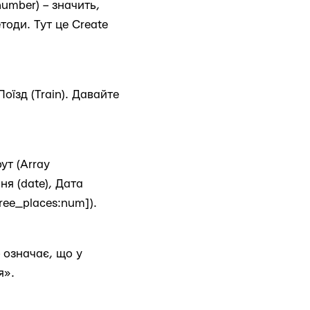
number) – значить,
тоди. Тут це Create
Поїзд (Train). Давайте
рут (Array
ня (date), Дата
Free_places:num]).
 означає, що у
я».