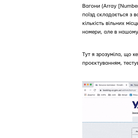
Вагони (Array [Number
поїзд складається з ва
кількість вільних місц
номери, але в нашому
Тут я зрозуміла, що к
проєктуванням, тестув