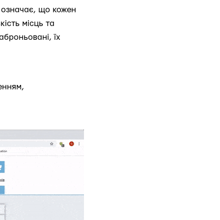
– означає, що кожен
кість місць та
заброньовані, їх
енням,