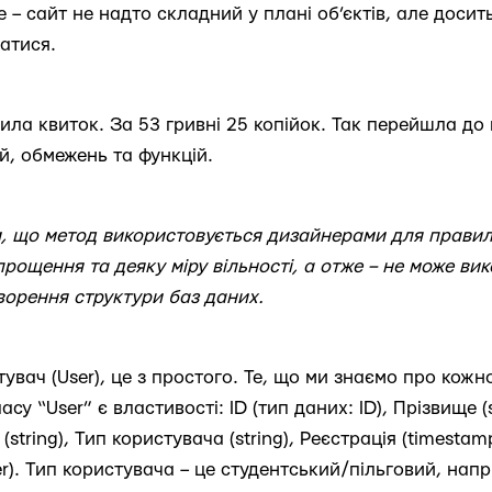
 – сайт не надто складний у плані об’єктів, але доси
атися.
упила квиток. За 53 гривні 25 копійок. Так перейшла до
ей, обмежень та функцій.
и, що метод використовується дизайнерами для прави
прощення та деяку міру вільності, а отже – не може ви
ворення структури баз даних.
увач (User), це з простого. Те, що ми знаємо про кожн
су “User” є властивості: ID (тип даних: ID), Прізвище (str
 (string), Тип користувача (string), Реєстрація (timestamp
r). Тип користувача – це студентський/пільговий, нап