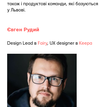
також і продуктові команди, які базуються
у Львові.
Євген Рудий
Design Lead в
Fairy
, UX designer в
Keepa