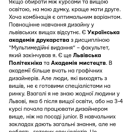
Якщо обирати між курсами та вищою
освітою, на мою думку, краще мати друге.
Хоча комбінація є оптимальним варіантом.
Повноцінне навчання дизайну у
львівських вищах відсутнє. Є
Українська
академія друкарства
з дисципліною
“Мультимедійні видання” – факультет,
який закінчував я. Є ще
Львівська
Політехніка
та
Академія мистецтв
. В
академії більше вчать на графічних
дизайнерів. Але люди, які виходять з
вишів, не є готовими спеціалістами на
ринку. Взагалі я не знаю жодної людини у
Львові, яка б після вищої освіти, або на 3-4
курсі почала працювати дизайнером
вище, ніж на посаді junior. В навчальних
закладах дають загальні знання, але не