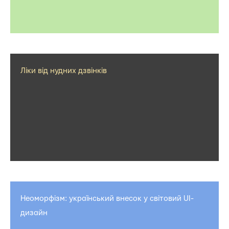
Ліки від нудних дзвінків
Неоморфізм: український внесок у світовий UI-
дизайн