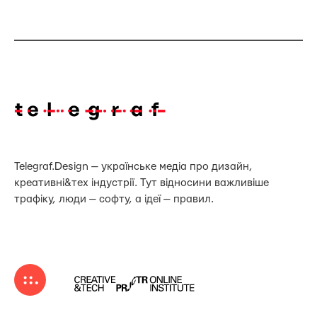
Telegraf.Design — українське медіа про дизайн,
креативні&тех індустрії. Тут відносини важливіше
трафіку, люди — софту, а ідеї — правил.