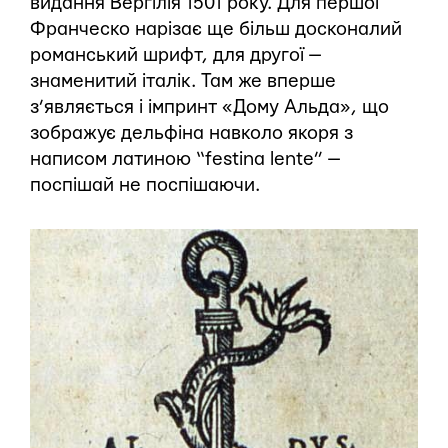
видання Вергілія 1501 року. Для першої
Франческо нарізає ще більш досконалий
романський шрифт, для другої —
знаменитий італік. Там же вперше
з’являється і імпринт «Дому Альда», що
зображує дельфіна навколо якоря з
написом латиною “festina lente” —
поспішай не поспішаючи.