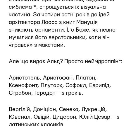
емблема *, спрощується їх візуальна
частина. За чотири сотні років до ідей
архітектора Лооса з книг Мануція
зникають орнаменти. І, о Боже, як певно
мучилися його верстальники, коли він
«грався» з макетами.
Але що видає Альд? Просто неймдроппінг:
Аристотель, Аристофан, Платон,
Ксенофонт, Плутарх, Софокл, Еврипід,
Страбон, Геродот — з греків.
Вергілій, Доміціан, Сенека, Лукрецій,
Ювенал, Овідій, Цицерон, Юлій Цезар — з
латинських класиків.