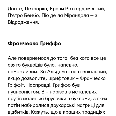
Данте, Петрарка, Еразм Роттердамський,
П’єтро Бембо, Піо де ла Мірандола — з
Відродження.
Франческо Гриффо
Але повернемося до того, без кого все це
свято буквоїдів було, напевно,
неможливим. За Альдом стояв геніальний,
якщо дозволите, шрифтовик – Франческо
Гріффіт. Насправді, Гриффо був
пуансоністом. Він нарізав з металевих
прутів маленькі брусочки з буквами, з яких
потім набиралися друкарські матриці для
відбитків. Кажуть, що в кращих традиціях