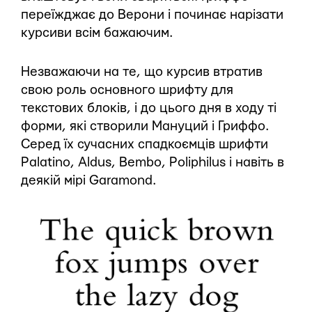
переїжджає до Верони і починає нарізати
курсиви всім бажаючим.
Незважаючи на те, що курсив втратив
свою роль основного шрифту для
текстових блоків, і до цього дня в ходу ті
форми, які створили Мануций і Гриффо.
Серед їх сучасних спадкоємців шрифти
Palatinо, Aldus, Bembo, Poliphilus і навіть в
деякій мірі Garamond.