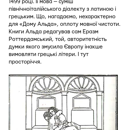
1499 році. Її мова — суміш
північноіталійського діалекту з латиною і
грецьким. Що, нагадаємо, нехарактерно
для «Дому Альда», оплоту мовної чистоти.
Книги Альда редагував сам Еразм
Роттердамський, той, авторитетність
думки якого змусила Європу інакше
вимовляти грецькі літери. І тут
просторіччя.