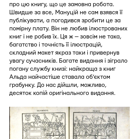
про цю книгу, що це замовна робота.
Швидше за все, Мануцій не сам взявся її
публікувати, а погодився зробити це за
помірну плату. Він не любив ілюстрованих
книг і не робив їх. Ця ж — зовсім не така,
багатство і точність її ілюстрацій,
складний макет якраз таки і привернув
увагу сучасників. Багате видання і зіграло
погану службу книзі: найкраща з книг
Альда найчастіше ставала об’єктом
грабунку. До нас дійшли, можливо,
десяток копій оригінального видання.