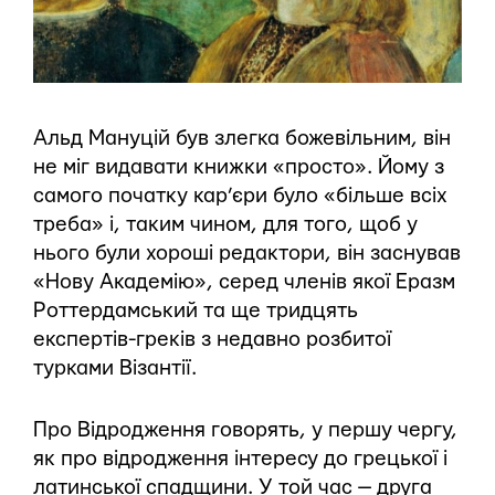
Альд Мануцій був злегка божевільним, він
не міг видавати книжки «просто». Йому з
самого початку кар’єри було «більше всіх
треба» і, таким чином, для того, щоб у
нього були хороші редактори, він заснував
«Нову Академію», серед членів якої Еразм
Роттердамський та ще тридцять
експертів-греків з недавно розбитої
турками Візантії.
Про Відродження говорять, у першу чергу,
як про відродження інтересу до грецької і
латинської спадщини. У той час — друга