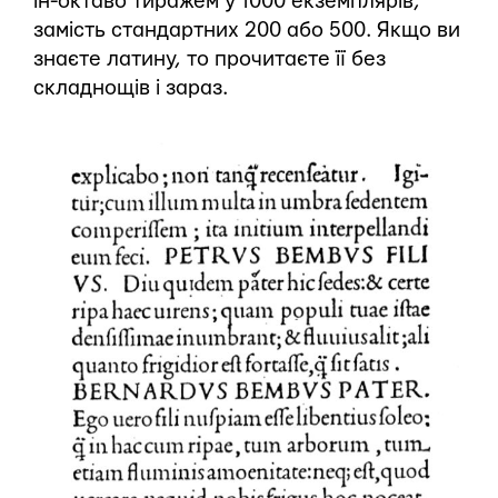
ін-октаво тиражем у 1000 екземплярів,
замість стандартних 200 або 500. Якщо ви
знаєте латину, то прочитаєте її без
складнощів і зараз.