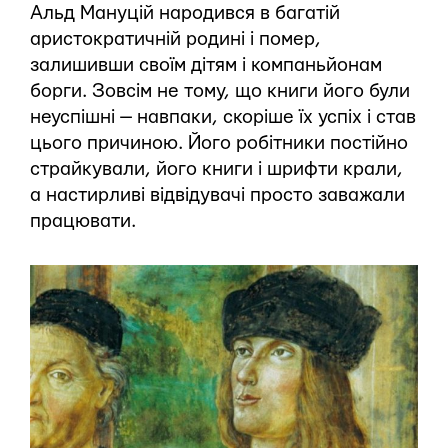
Альд Мануцій народився в багатій
аристократичній родині і помер,
залишивши своїм дітям і компаньйонам
борги. Зовсім не тому, що книги його були
неуспішні — навпаки, скоріше їх успіх і став
цього причиною. Його робітники постійно
страйкували, його книги і шрифти крали,
а настирливі відвідувачі просто заважали
працювати.