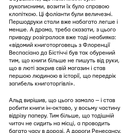
рукописними, возити їх було справою
клопіткою. Ці фоліанти були величезні.
Першодруки стали вже набагато легше і
менше. А драма, треба сказати, з цього
приводу розігралася вже тоді неабияка:
«відомий книготорговець з Флоренції
Веспасіано да Бістіччі був так обурений
тим, що книги більше не пишуть від руки,
що в люті закрив свій магазин і став
першою людиною в історії, що передрік
загибель книготоргівлі».
Альд вирішив, що цього замало — і став
робити книги ін-октаво, у восьму частину
відрізу паперу. Тим більше, що тодішній
читач не сидить на місці, а проводить
багато часу в дорозі. А дороги Ренесансу,