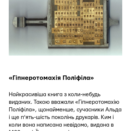
«Гіпнеротомахія Поліфіла»
Найкрасивіша книга з коли-небудь
виданих. Такою вважали «Гіпнеротомахію
Поліфіла», щонайменше, сучасники Альда
і ще п’ять-шість поколінь друкарів. Ким і
коли вона написана невідомо, видана в