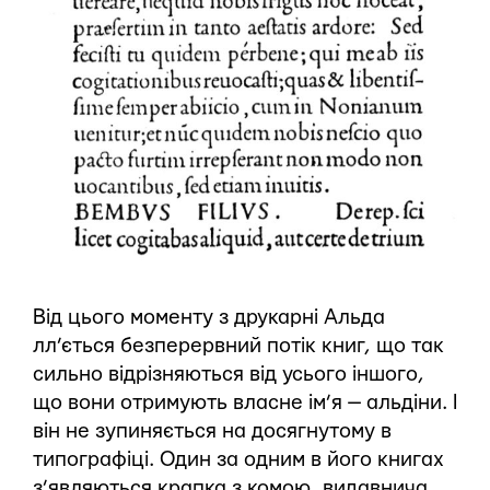
Від цього моменту з друкарні Альда
лл’ється безперервний потік книг, що так
сильно відрізняються від усього іншого,
що вони отримують власне ім’я — альдіни. І
він не зупиняється на досягнутому в
типографіці. Один за одним в його книгах
з’являються крапка з комою, видавнича