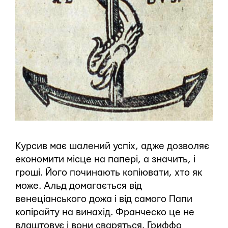
Курсив має шалений успіх, адже дозволяє
економити місце на папері, а значить, і
гроші. Його починають копіювати, хто як
може. Альд домагається від
венеціанського дожа і від самого Папи
копірайту на винахід. Франческо це не
влаштовує і вони сваряться. Гриффо