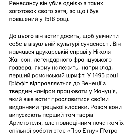
Ренесансу він убив однією з таких
заготовок свого зятя, за що і був
повішений у 1518 році.
До цього він встиг досить, щоб увічнити
себе в візуальній культурі сучасності. Він
навчався друкарській справі у Ніколя
Жансон, легендарного французького
гравера, якому належить, наприклад,
перший романський шрифт. У 1495 році
Гріффіт відправляється до Венеції з
твердим наміром працювати у Мануція,
який вже встиг прославитися своїми
виданнями грецької класики. Разом вони
випускають перший том творів
Аристотеля, але повноцінним початком їх
спільної роботи стає «Про Етну» П’єтро