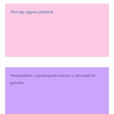
Ліки від нудних дзвінків
Неоморфізм: український внесок у світовий UI-
дизайн