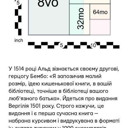
У 1514 році Альд зізнається своєму другові,
герцогу Бембо: «Я запозичив малий
розмір, ідею кишенькової книги, в вашій
бібліотеці, точніше в бібліотеці вашого
люб’язного батька». Йдеться про видання
Вергілія 1501 року. Строго кажучи, це
видання і є перша сучасна книга —
набрана курсивом і видрукувана в форматі