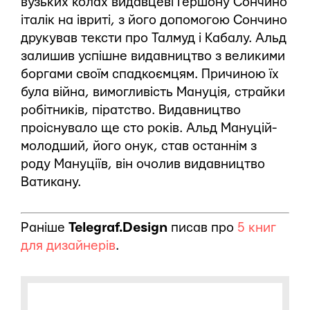
вузьких колах видавцеві Гершону Сончино
італік на івриті, з його допомогою Сончино
друкував тексти про Талмуд і Кабалу. Альд
залишив успішне видавництво з великими
боргами своїм спадкоємцям. Причиною їх
була війна, вимогливість Мануція, страйки
робітників, піратство. Видавництво
проіснувало ще сто років. Альд Мануцій-
молодший, його онук, став останнім з
роду Мануціїв, він очолив видавництво
Ватикану.
Раніше
Telegraf.Design
писав про
5 книг
для дизайнерів
.