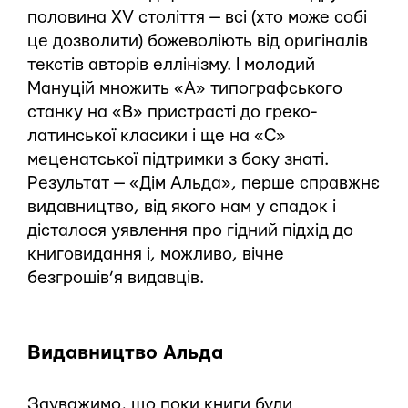
половина XV століття — всі (хто може собі
це дозволити) божеволіють від оригіналів
текстів авторів еллінізму. І молодий
Мануцій множить «А» типографського
станку на «В» пристрасті до греко-
латинської класики і ще на «С»
меценатської підтримки з боку знаті.
Результат — «Дім Альда», перше справжнє
видавництво, від якого нам у спадок і
дісталося уявлення про гідний підхід до
книговидання і, можливо, вічне
безгрошів’я видавців.
Видавництво Альда
Зауважимо, що поки книги були