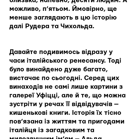
близька, напевно, десяти людям. А
можливо, п’ятьом. Ймовірно, ще
менше заглядають в цю історію
далі Рудера та Чихольда.
Давайте подивимось відразу у
часи італійського ренесансу. Тоді
було винайдено дуже багато,
вистачає по сьогодні. Серед цих
винаходів не самі лише картини з
галереї Уфіцці, але й те, що можна
зустріти у речах її відвідувачів —
кишенькові книги. Історія їх тісно
пов’язана із життям та пригодами
італійця із загадковим та
милозвучним ім’ям — Альда