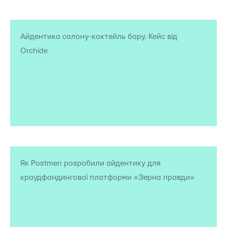
Айдентика салону-коктейль бару. Кейс від
Orchide
Як Postmen розробили айдентику для
краудфандингової платформи «Зерна правди»