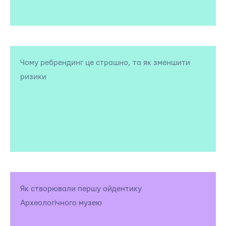
Чому ребрендинг це страшно, та як зменшити
ризики
Як створювали першу айдентику
Археологічного музею