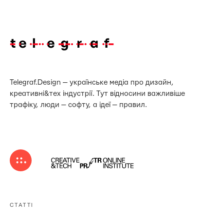
Telegraf.Design — українське медіа про дизайн,
креативні&тех індустрії. Тут відносини важливіше
трафіку, люди — софту, а ідеї — правил.
СТАТТІ