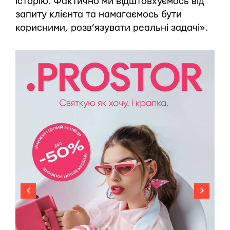
історію. Фактично ми відштовхуємось від
запиту клієнта та намагаємось бути
корисними, розв’язувати реальні задачі».