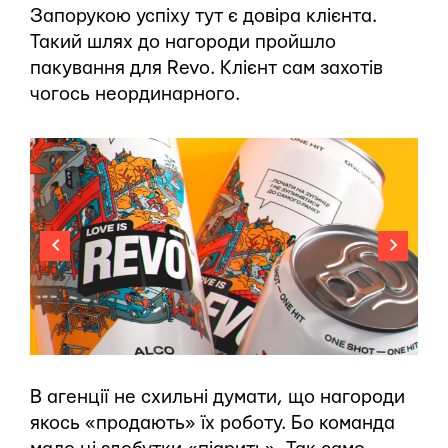
Запорукою успіху тут є довіра клієнта.
Такий шлях до нагороди пройшло
пакування для Revo. Клієнт сам захотів
чогось неординарного.
В агенції не схильні думати, що нагороди
якось «продають» їх роботу. Бо команда