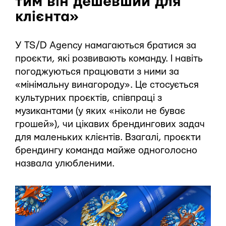
тим він дешевший для
клієнта»
У TS/D Agency намагаються братися за
проєкти, які розвивають команду. І навіть
погоджуються працювати з ними за
«мінімальну винагороду». Це стосується
культурних проєктів, співпраці з
музикантами (у яких «ніколи не буває
грошей»), чи цікавих брендингових задач
для маленьких клієнтів. Взагалі, проєкти
брендингу команда майже одноголосно
назвала улюбленими.