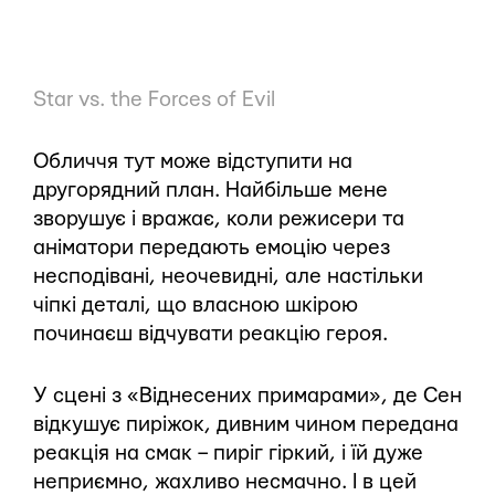
Star vs. the Forces of Evil
Обличчя тут може відступити на
другорядний план. Найбільше мене
зворушує і вражає, коли режисери та
аніматори передають емоцію через
несподівані, неочевидні, але настільки
чіпкі деталі, що власною шкірою
починаєш відчувати реакцію героя.
У сцені з «Віднесених примарами», де Сен
відкушує пиріжок, дивним чином передана
реакція на смак – пиріг гіркий, і їй дуже
неприємно, жахливо несмачно. І в цей