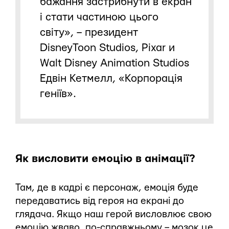
бажання застрибнути в екран
і стати частиною цього
світу», – президент
DisneyToon Studios, Pixar и
Walt Disney Animation Studios
Едвін Кетмелл, «Корпорація
геніїв».
Як висловити емоцію в анімації?
Там, де в кадрі є персонаж, емоція буде
передаватись від героя на екрані до
глядача. Якщо наш герой висловлює свою
емоцію жваво, по-справжньому – мозок це