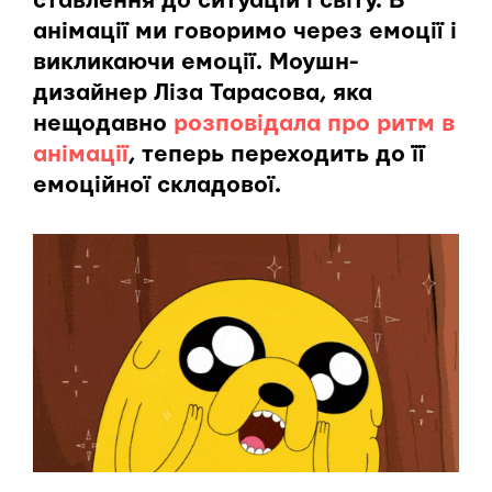
ставлення до ситуацій і світу. В
анімації ми говоримо через емоції і
викликаючи емоції. Моушн-
дизайнер Ліза Тарасова, яка
нещодавно
розповідала про ритм в
анімації
, теперь переходить до її
емоційної складової.