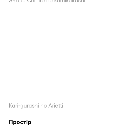
Sen to Chihiro no kamikakushi
Kari-gurashi no Arietti
Простір