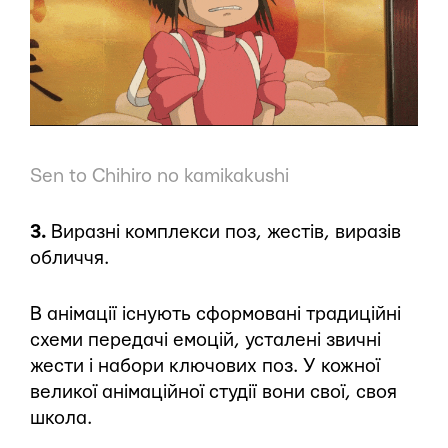
Sen to Chihiro no kamikakushi
3.
Виразні комплекси поз, жестів, виразів
обличчя.
В анімації існують сформовані традиційні
схеми передачі емоцій, усталені звичні
жести і набори ключових поз. У кожної
великої анімаційної студії вони свої, своя
школа.