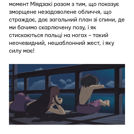
момент Міядзакі разом з тим, що показує
зморщене незадоволене обличчя, що
страждає, дає загальний план зі спини, де
ми бачимо скарлючену позу, і як
стискаються пальці на ногах – такий
неочевидний, нешаблонний жест, і яку
силу має!