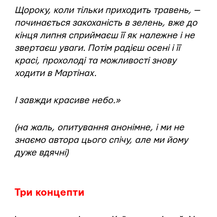
Щороку, коли тільки приходить травень, —
починається закоханість в зелень, вже до
кінця липня сприймаєш її як належне і не
звертаєш уваги. Потім радієш осені і її
красі, прохолоді та можливості знову
ходити в Мартінах.
І завжди красиве небо.»
(на жаль, опитування анонімне, і ми не
знаємо автора цього спічу, але ми йому
дуже вдячні)
Три концепти