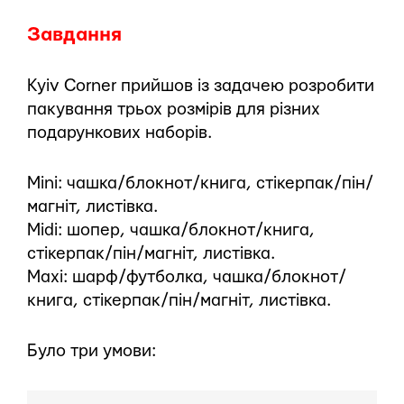
Завдання
Kyiv Corner прийшов із задачею розробити
пакування трьох розмірів для різних
подарункових наборів.
Mini: чашка/блокнот/книга, стікерпак/пін/
магніт, листівка.
Midi: шопер, чашка/блокнот/книга,
стікерпак/пін/магніт, листівка.
Maxi: шарф/футболка, чашка/блокнот/
книга, стікерпак/пін/магніт, листівка.
Було три умови: