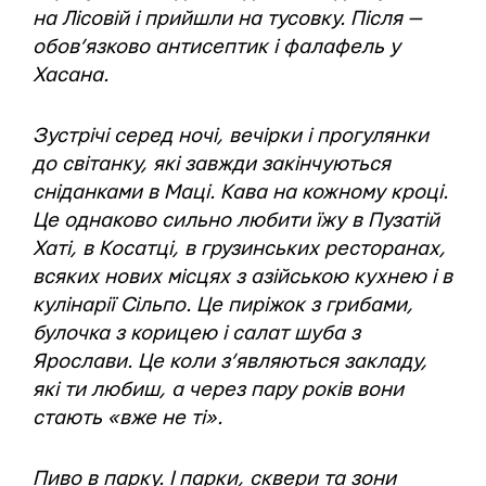
на Лісовій і прийшли на тусовку. Після —
обов’язково антисептик і фалафель у
Хасана.
Зустрічі серед ночі, вечірки і прогулянки
до світанку, які завжди закінчуються
сніданками в Маці. Кава на кожному кроці.
Це однаково сильно любити їжу в Пузатій
Хаті, в Косатці, в грузинських ресторанах,
всяких нових місцях з азійською кухнею і в
кулінарії Сільпо. Це пиріжок з грибами,
булочка з корицею і салат шуба з
Ярослави. Це коли з’являються закладу,
які ти любиш, а через пару років вони
стають «вже не ті».
Пиво в парку. І парки, сквери та зони