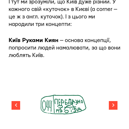
І тут ми зрозуміли, що Київ дуже різний. У
кожного свій «куточок» в Києві (а corner —
це ж з англ. куточок). І з цього ми
народили три концепти:
Київ Руками Киян
— основа концепції,
попросити людей намалювати, за що вони
люблять Київ.