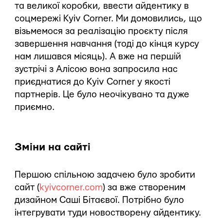
та великої коробки, ввести айдентику в
соцмережі Kyiv Corner. Ми домовились, що
візьмемося за реалізацію проєкту після
завершення навчання (тоді до кінця курсу
нам лишався місяць). А вже на першій
зустрічі з Алісою вона запросила нас
приєднатися до Kyiv Corner у якості
партнерів. Це було неочікувано та дуже
приємно.
Зміни на сайті
Першою спільною задачею було зробити
сайт (
kyivcorner.com
) за вже створеним
дизайном Саші Бітаєвої. Потрібно було
інтегрувати туди новостворену айдентику.